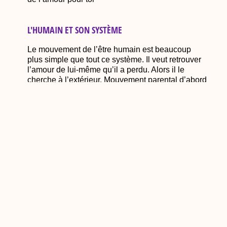
L'HUMAIN ET SON SYSTÈME
Le mouvement de l’être humain est beaucoup
plus simple que tout ce système. Il veut retrouver
l’amour de lui-même qu’il a perdu. Alors il le
cherche à l’extérieur. Mouvement parental d’abord
puis autonome.
Il a besoin du pont pour aller vers lui-même. Un
peu comme un spéléo avec sa corde et sa lumière
frontale. Il veut voir ou il va, sinon trop de peurs
remontent à la surface.
Quand je suis descendue en moi, je me suis plus
que retrouvée, je me suis trouvée, tout
simplement, durablement, et profondément. J’ai
commencé a proposé ce travail sur la profondeur
il y a 12 ans. A l’époque, ces mots faisaient peur.
Mon entourage me disait, me conseillait, presque
m’invectivait de faire plus soft. J’ai dit non. Je vois
que depuis quelques années, le monde y est prêt.
Si je dois finir ce post avec ce qui me mène je